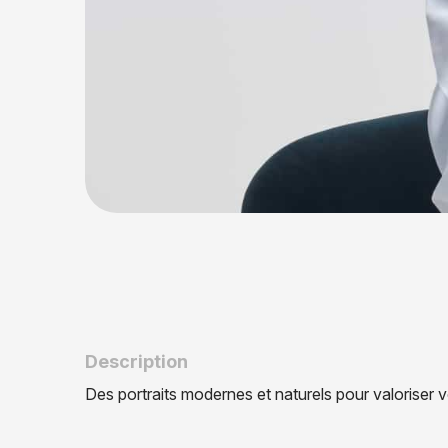
Description
D
e
s
p
o
r
t
r
a
i
t
s
m
o
d
e
r
n
e
s
e
t
n
a
t
u
r
e
l
s
p
o
u
r
v
a
l
o
r
i
s
e
r
v