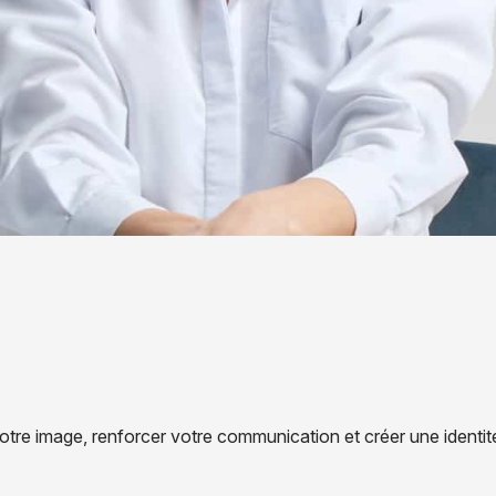
o
t
r
e
i
m
a
g
e
,
r
e
n
f
o
r
c
e
r
v
o
t
r
e
c
o
m
m
u
n
i
c
a
t
i
o
n
e
t
c
r
é
e
r
u
n
e
i
d
e
n
t
i
t