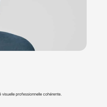
é
v
i
s
u
e
l
l
e
p
r
o
f
e
s
s
i
o
n
n
e
l
l
e
c
o
h
é
r
e
n
t
e
.